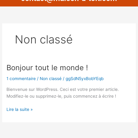
Non classé
Bonjour tout le monde !
Bonjour
tout
1 commentaire
/
Non classé
/
ggSdN5yxBobYEqb
le
monde !
Bienvenue sur WordPress. Ceci est votre premier article.
Modifiez-le ou supprimez-le, puis commencez à écrire !
Lire la suite »