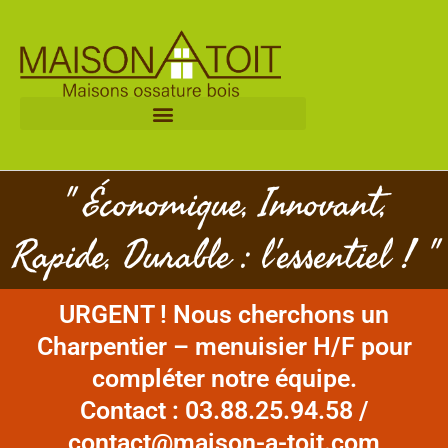
Aller
au
contenu
" Économique, Innovant,
Rapide, Durable : l'essentiel ! "
URGENT ! Nous cherchons un
Charpentier – menuisier H/F pour
compléter notre équipe.
Contact : 03.88.25.94.58 /
contact@maison-a-toit.com