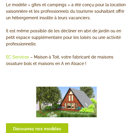
version « mini »
version « mini »
version « mini »
sur la nature.
sur la nature.
sur la nature.
Le modèle « gîtes et campings » a été conçu pour la location
pour répondre à tous vos
pour répondre à tous vos
pour répondre à tous vos
saisonnière et les professionnels du tourisme souhaitant offrir
un hébergement insolite à leurs vacanciers.
besoins.
besoins.
besoins.
Il est même possible de les décliner en abri de jardin ou en
petit espace supplémentaire pour les loisirs ou une activité
professionnelle.
EC Services
– Maison à Toit, votre fabricant de maisons
ossature bois et maisons en A en Alsace !
Découvrez nos modèles