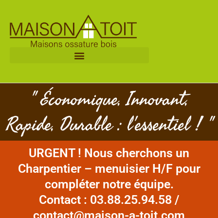
Aller
au
contenu
" Économique, Innovant,
Rapide, Durable : l'essentiel ! "
URGENT ! Nous cherchons un
Charpentier – menuisier H/F pour
compléter notre équipe.
Contact : 03.88.25.94.58 /
contact@maison-a-toit.com